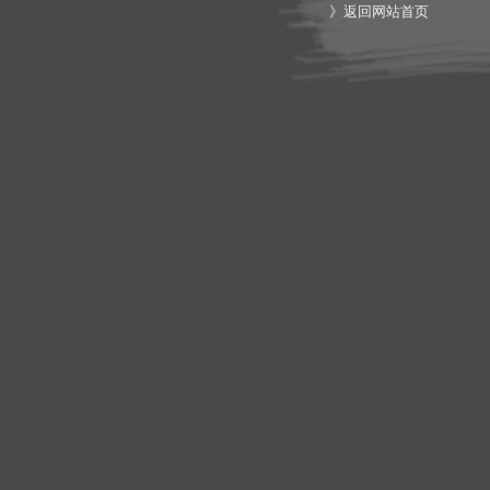
》
返回网站首页