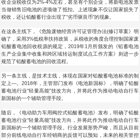
收企业税收仅为2%-4%左右，甚至有个别企业，将新电池发票
当做销售旧电池的进项做了抵扣。上述现象不仅让国家损失了
税收，还让铅酸蓄行业出现了“劣币驱良币”的现象。
在这条主线下，《危险废物经营许可证管理办法(修订草案》明
确了，采用3%低税率扶持政策，从税收的角度合理控制国家废
铅酸蓄电池回收税源的规定，2019年1月所颁发的《铅蓄电池
生产企业集中收集和跨区域转运制度试点工作方案》则进一步
规范了铅酸蓄电池的回收流程。
另一条主线，是技术主线，体现在国家对铅酸蓄电池标准的制
定上—。2018年，主管部门发布《电池新国标》，明确了铅酸
蓄电池行业“轻量高能”技改方向，并将此作为推动电动自行车
新国标的一个辅助管理手段。
随后，《电动助力车用阀控式铅酸蓄电池》发布，明确了铅酸
蓄电池行业“轻量高能”技改方向，并将此作为推动电动自行车
新国标的一个辅助管理手段。行业发展形势严峻，而且从目前
部分前线电动自行车经销商的反馈可以预知，未来的相关管控